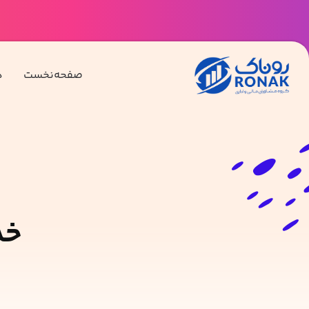
صفحه‌نخست
د
خد