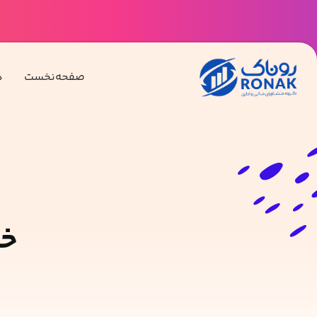
صفحه‌نخست
د
خد